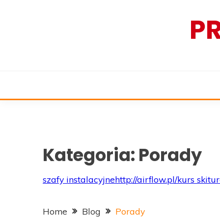
Skip
P
to
content
Kategoria:
Porady
szafy instalacyjne
http://airflow.pl/
kurs skitu
Home
Blog
Porady