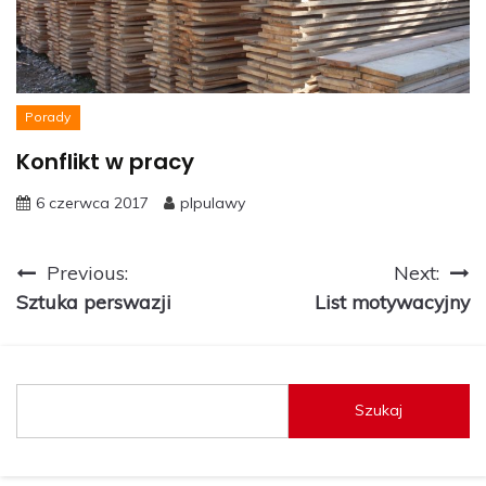
Porady
Konflikt w pracy
6 czerwca 2017
plpulawy
Nawigacja
Previous:
Next:
Sztuka perswazji
List motywacyjny
wpisu
Szukaj