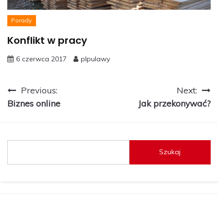
Porady
Konflikt w pracy
6 czerwca 2017
plpulawy
Nawigacja
Previous:
Next:
Biznes online
Jak przekonywać?
wpisu
Szukaj