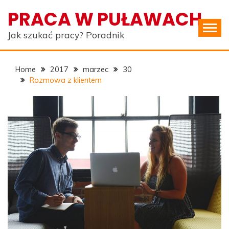
Skip
PRACA W PUŁAWACH
to
content
Jak szukać pracy? Poradnik
Home
2017
marzec
30
Rozmowa z klientem