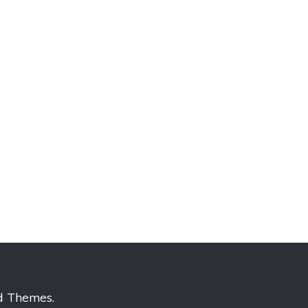
d Themes
.