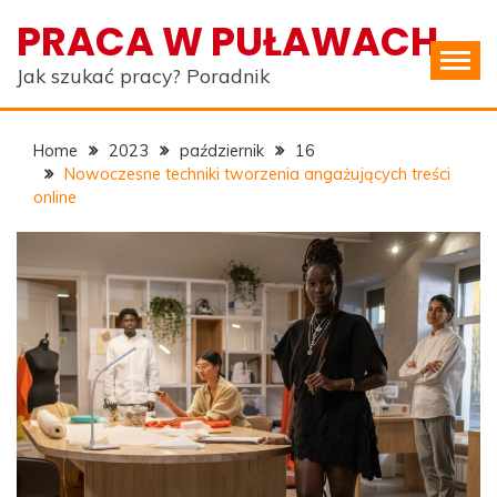
Skip
PRACA W PUŁAWACH
to
content
Jak szukać pracy? Poradnik
Home
2023
październik
16
Nowoczesne techniki tworzenia angażujących treści
online