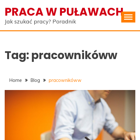
Skip
PRACA W PUŁAWACH
to
content
Jak szukać pracy? Poradnik
Tag:
pracownikóww
Home
Blog
pracownikóww