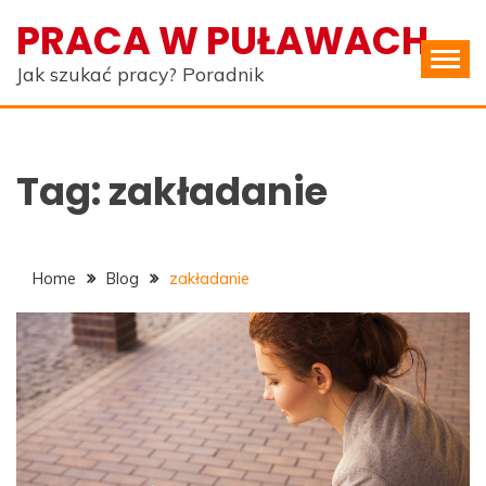
Skip
PRACA W PUŁAWACH
to
content
Jak szukać pracy? Poradnik
Tag:
zakładanie
Home
Blog
zakładanie