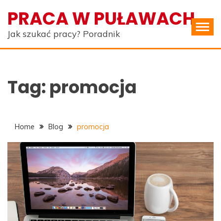
Skip
PRACA W PUŁAWACH
to
content
Jak szukać pracy? Poradnik
Tag:
promocja
Home
Blog
promocja